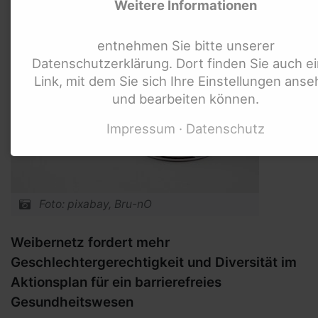
Weitere Informationen
Bundesweite Organisationen für Mensc
mit Behinderung
entnehmen Sie bitte unserer
Datenschutzerklärung. Dort finden Sie auch e
Bundesweite Frauenorganisationen
Link, mit dem Sie sich Ihre Einstellungen ans
Bundesministerien und mehr
und bearbeiten können.
Internationale Links
Impressum
Datenschutz
Foto: pixabay, Bru-nO
Weibernetz fordert mehr
Geschlechtergerechtigkeit und Diversität im
Aktionsplan für ein barrierefreies
Gesundheitswesen