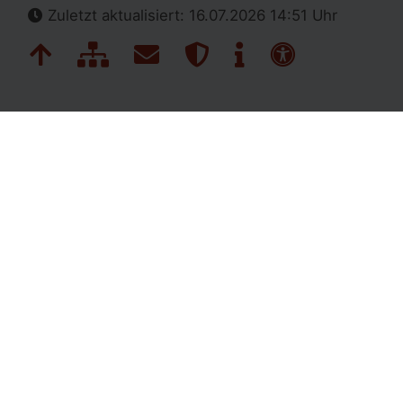
Zuletzt aktualisiert: 16.07.2026 14:51 Uhr
Navigation überspringen
Zum Seitenanfang
Inhaltsübersicht
Kontakt
Datenschutz
Impressum
Erklärung