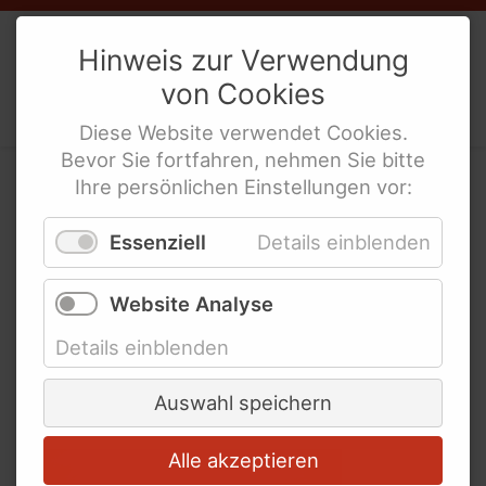
Weibernetz
e.V.
Hinweis zur Verwendung
von
Cookies
Politische Interes­sen­ver­tre­tung
Unsere Veröffentlichungen
behinderte Frauen
Diese
Website
verwendet
Cookies
.
Bevor Sie fortfahren, nehmen Sie bitte
WeiberZEIT
Ihre persönlichen Einstellungen vor:
Staatenprüfung
Bisherige Ausgaben
Schlagworte
Essenziell
Details einblenden
verdeutlicht Defizite
WeiberZEIT "Leicht gesagt"
beim Gewaltschutz und
Website Analyse
Bisherige Ausgaben
den Rechten
Details einblenden
Schlagworte
behinderter Frauen
Animierte Erklärfilme
Auswahl speichern
Wir sind Weibernetz
Alle akzeptieren
Gynäkologische Versorgung