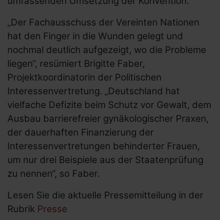
umfassenden Umsetzung der Konvention.
Ziele & Aufgaben
„Der Fachausschuss der Vereinten Nationen
Transparenz
hat den Finger in die Wunden gelegt und
Tätigkeitsberichte und
nochmal deutlich aufgezeigt, wo die Probleme
Mittelherkunft
liegen“, resümiert Brigitte Faber,
Unsere Angebote
Projektkoordinatorin der Politischen
Unsere Projekte
Interessenvertretung. „Deutschland hat
vielfache Defizite beim Schutz vor Gewalt, dem
Unser Team
Ausbau barrierefreier gynäkologischer Praxen,
Mitgliedschaften
der dauerhaften Finanzierung der
Social Media Netiquette
Interessenvertretungen behinderter Frauen,
Erklärung zur Barrierefreiheit
um nur drei Beispiele aus der Staatenprüfung
zu nennen“, so Faber.
Lesen Sie die aktuelle Pressemitteilung in der
Rubrik
Presse
Links und Adressen