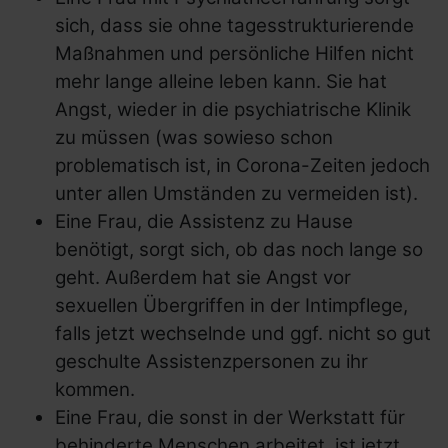
Social Media Netiquette
sich, dass sie ohne tagesstrukturierende
Erklärung zur Barrierefreiheit
Maßnahmen und persönliche Hilfen nicht
mehr lange alleine leben kann. Sie hat
Angst, wieder in die psychiatrische Klinik
zu müssen (was sowieso schon
Links und Adressen
problematisch ist, in Corona-Zeiten jedoch
unter allen Umständen zu vermeiden ist).
Netzwerke und
Eine Frau, die Assistenz zu Hause
Koordinierungsstellen für
benötigt, sorgt sich, ob das noch lange so
behinderte Frauen
geht. Außerdem hat sie Angst vor
Links für Lesben und LSBTIQ* mit
sexuellen Übergriffen in der Intimpflege,
Behinderung
falls jetzt wechselnde und ggf. nicht so gut
Links für Mädchen mit Behinderung
geschulte Assistenzpersonen zu ihr
Bundesweite Organisationen für
kommen.
Menschen mit Behinderung
Eine Frau, die sonst in der Werkstatt für
behinderte Menschen arbeitet, ist jetzt
Bundesweite Frauenorganisationen