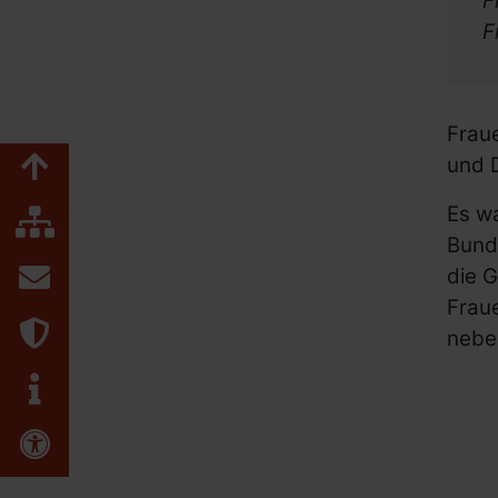
F
Netzwerke und Koordinierung
F
Links für Lesben und LSBTIQ
Links für Mädchen mit Behin
Bundesweite Organisationen
Frau
Bundesweite Frauenorganisa
Zum Seitenanfang
und 
Bundesministerien und mehr
Es w
Inhaltsübersicht
Internationale Links
Bunde
Kontakt
die 
Fraue
Datenschutz
neben
Impressum
Erklärung zur Barrierefreiheit