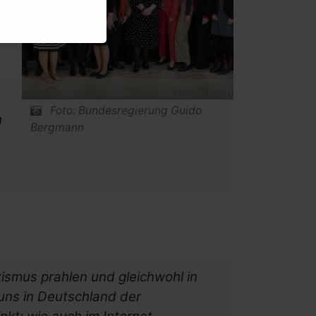
Foto: Bundesregierung Guido
h
Bergmann
xismus prahlen und gleichwohl in
uns in Deutschland der