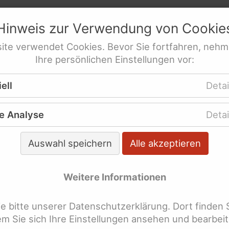
netz
e.V.
Hinweis zur Verwendung von
Cookie
res­sen­ver­tre­tung behinderte Frauen
ng für Alle
ite
verwendet
Cookies
. Bevor Sie fortfahren, nehm
Ihre persönlichen Einstellungen vor:
Ableismus
elles
Nachrichten
Bundespräsident empfängt 
schutzstrategie jetzt
ell
Detai
hsten Länder der Welt
e Analyse
Detai
ndespräsident empfängt D
Auswahl speichern
Alle akzeptieren
espräsident Frank-Walter Steinmeier empfing am
ärz 2020 anlässlich des Internationalen Frauentag
Weitere Informationen
Deutschen Frauenrat und seine Mitgliedsverbänd
chloss Bellevue, darunter auch Weibernetz
e.V.
 bitte unserer Datenschutzerklärung. Dort finden 
dem Sie sich Ihre Einstellungen ansehen und bearbei
pitzenfrauen der Verbände nahmen teil, für