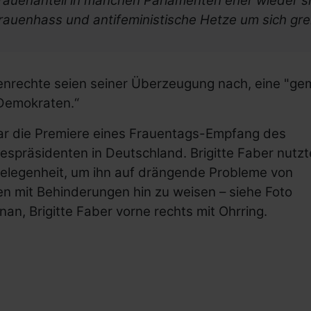
rauenanteil in manchen Parlamenten eher wieder sin
sstellen für behinderte Frauen
rauenhass und antifeministische Hetze um sich grei
* mit Behinderung
derung
 für Menschen mit Behinderung
enrechte seien seiner Überzeugung nach, eine "ge
tionen
Demokraten.“
ar die Premiere eines Frauentags-Empfang des
spräsidenten in Deutschland. Brigitte Faber nutzt
Gelegenheit, um ihn auf drängende Probleme von
n mit Behinderungen hin zu weisen – siehe Foto
an, Brigitte Faber vorne rechts mit Ohrring.