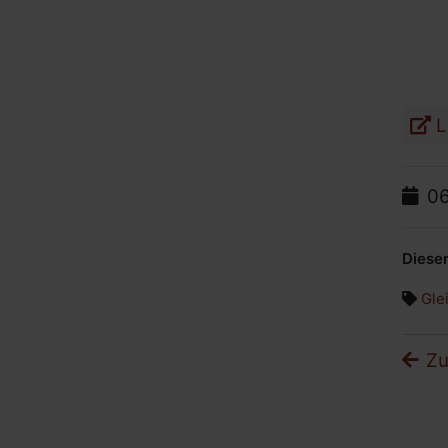
L
Da
06
Dieser
Gle
Zu