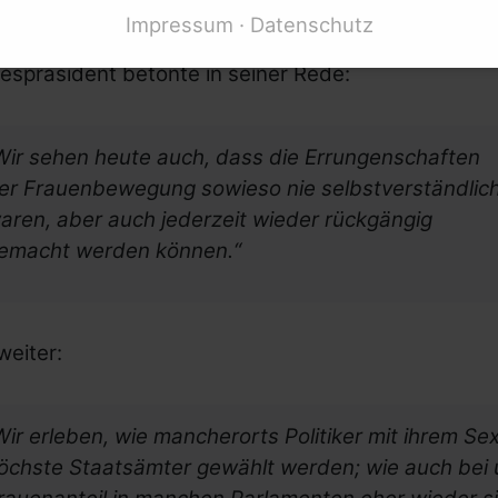
rnetz e.V. Brigitte Faber von der Politischen
Impressum
Datenschutz
essen­vertretung behinderter Frauen. Der
espräsident betonte in seiner Rede:
Mittelherkunft
Wir sehen heute auch, dass die Errungenschaften
er Frauenbewegung sowieso nie selbstverständlic
aren, aber auch jederzeit wieder rückgängig
emacht werden können.“
weiter:
Wir erleben, wie mancherorts Politiker mit ihrem Se
öchste Staatsämter gewählt werden; wie auch bei 