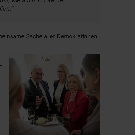
kt; wie auch im Internet
fen.“
meinsame Sache aller Demokratinnen
e
Menü schließen