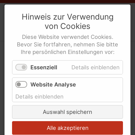
Schlagworte
Weibernetz
e.V.
Hinweis zur Verwendung
WeiberZEIT "Leicht gesagt"
von
Cookies
Politische Interes­sen­ver­tre­tung
Bisherige Ausgaben
behinderte Frauen
Diese
Website
verwendet
Cookies
.
Schlagworte
Bevor Sie fortfahren, nehmen Sie bitte
Animierte Erklärfilme
Ihre persönlichen Einstellungen vor:
1. Alternativbericht zeigt
Wir sind Weibernetz
Essenziell
Details einblenden
deutlichen
Gynäkologische Versorgung
für Alle
Handlungsbedarf für
Website Analyse
Nein zu Sexismus und
besseren Gewaltschutz
Details einblenden
Ableismus
Eine umfassende
Auswahl speichern
Gewaltschutzstrategie jetzt
Armut in einem der reichsten
Alle akzeptieren
Länder der Welt