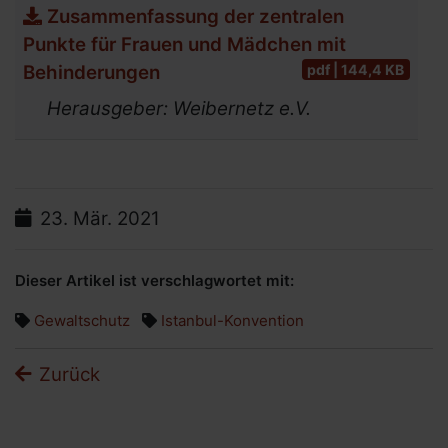
Zusammenfassung der zentralen
Bundesweite Organisationen für
Punkte für Frauen und Mädchen mit
Menschen mit Behinderung
pdf | 144,4 KB
Behinderungen
Bundesweite Frauenorganisationen
Herausgeber: Weibernetz e.V.
Bundesministerien und mehr
Internationale Links
Datum:
23.
Mär.
2021
Dieser Artikel ist verschlagwortet mit:
Gewaltschutz
Istanbul-Konvention
Zurück