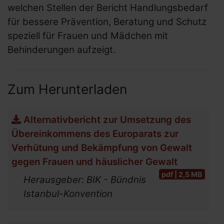
welchen Stellen der Bericht Handlungsbedarf
Unser Team
für bessere Prävention, Beratung und Schutz
Mitgliedschaften
speziell für Frauen und Mädchen mit
Social Media Netiquette
Behinderungen aufzeigt.
Erklärung zur Barrierefreiheit
Zum Herunterladen
Links und Adressen
Alternativbericht zur Umsetzung des
Übereinkommens des Europarats zur
Netzwerke und
Verhütung und Bekämpfung von Gewalt
Koordinierungsstellen für
gegen Frauen und häuslicher Gewalt
behinderte Frauen
pdf | 2,5 MB
Herausgeber: BIK - Bündnis
Links für Lesben und LSBTIQ* mit
Istanbul-Konvention
Behinderung
Links für Mädchen mit Behinderung