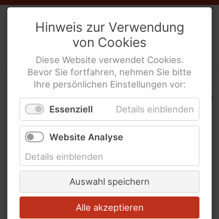
Weibernetz
e.V.
Hinweis zur Verwendung
von
Cookies
Politische Interes­sen­ver­tre­tung
behinderte Frauen
Diese
Website
verwendet
Cookies
.
Bevor Sie fortfahren, nehmen Sie bitte
Ihre persönlichen Einstellungen vor:
Handlungsempfehlungen
Essenziell
Details einblenden
Seit vielen Jahren
Alle Videos in
Website Analyse
formulieren Frauen mit
Gebär­den­
sprache
Behinderungen und ihre
Details einblenden
Netzwerke Forderungen
und Handlungsempfehlungen. Diese haben
Auswahl speichern
mittlerweile Eingang in einen Nationalen
Aktionsplan als auch in Empfehlungen eines
Alle akzeptieren