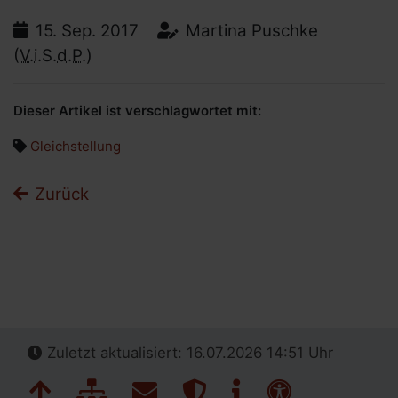
Koordinierungsstellen für
Datum:
Autor:
15.
Sep.
2017
Martina Puschke
behinderte Frauen
(
V.i.S.d.P.)
Links für Lesben und LSBTIQ* mit
Behinderung
Dieser Artikel ist verschlagwortet mit:
Links für Mädchen mit Behinderung
Gleichstellung
Bundesweite Organisationen für
Menschen mit Behinderung
Zurück
Bundesweite Frauenorganisationen
Bundesministerien und mehr
Internationale Links
Zuletzt aktualisiert: 16.07.2026 14:51 Uhr
Navigation überspringen
Zum Seitenanfang
Inhaltsübersicht
Kontakt
Datenschutz
Impressum
Erklärung