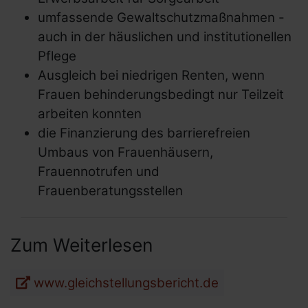
Transparenz
umfassende Gewaltschutzmaßnahmen -
Tätigkeitsberichte und
auch in der häuslichen und institutionellen
Mittelherkunft
Pflege
Unsere Angebote
Ausgleich bei niedrigen Renten, wenn
Frauen behinderungsbedingt nur Teilzeit
Unsere Projekte
arbeiten konnten
Unser Team
die Finanzierung des barrierefreien
Mitgliedschaften
Umbaus von Frauenhäusern,
Social Media Netiquette
Frauennotrufen und
Frauenberatungsstellen
Erklärung zur Barrierefreiheit
Zum Weiterlesen
Links und Adressen
www.gleichstellungsbericht.de
Netzwerke und