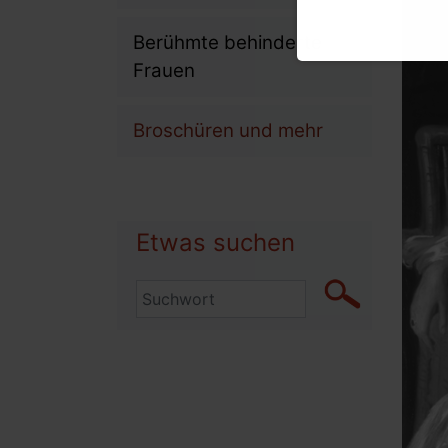
Berühmte behinderte
Frauen
Broschüren und mehr
Etwas suchen