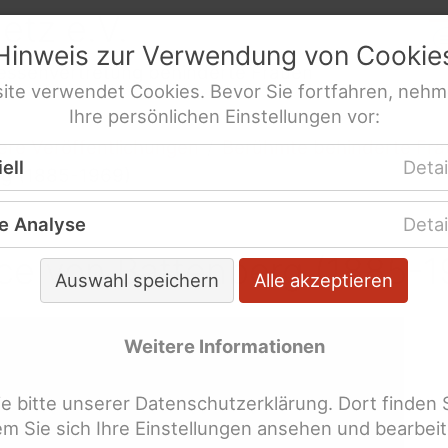
netz
e.V.
Hinweis zur Verwendung von
Cookie
res­sen­ver­tre­tung behinderte Frauen
ite
verwendet
Cookies
. Bevor Sie fortfahren, nehm
Ihre persönlichen Einstellungen vor:
re Veröffentlichungen
Berühmte behinderte Fr
ell
Detai
rg (1885-1969)
e Analyse
Detai
ice von Battenberg (1885-1
Auswahl speichern
Alle akzeptieren
Weitere Informationen
 bitte unserer Datenschutzerklärung. Dort finden 
dem Sie sich Ihre Einstellungen ansehen und bearbei