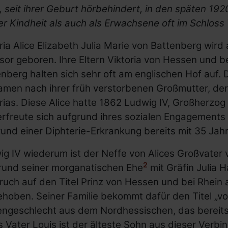
, seit ihrer Geburt hörbehindert, in den späten 19
rer Kindheit als auch als Erwachsene oft im Schlos
ria Alice Elizabeth Julia Marie von Battenberg wir
or geboren. Ihre Eltern Viktoria von Hessen und b
nberg halten sich sehr oft am englischen Hof auf. 
amen nach ihrer früh verstorbenen Großmutter, der
rias. Diese Alice hatte 1862 Ludwig IV, Großherzo
rfreute sich aufgrund ihres sozialen Engagements g
und einer Diphterie-Erkrankung bereits mit 35 Jah
g IV wiederum ist der Neffe von Alices Großvater vä
2
rund seiner morganatischen Ehe
mit Gräfin Julia 
ruch auf den Titel Prinz von Hessen und bei Rhei
hoben. Seiner Familie bekommt dafür den Titel „v
engeschlecht aus dem Nordhessischen, das bereits 
s Vater Louis ist der älteste Sohn aus dieser Verbi