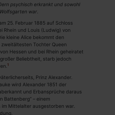
20ern psychisch erkrankt und sowohl
s Wolfsgarten war
.
d am 25. Februar 1885 auf Schloss
ei Rhein und Louis (Ludwig) von
Die kleine Alice bekommt den
 zweitältesten Tochter Queen
g von Hessen und bei Rhein geheiratet
roßer Beliebtheit, starb jedoch
1
ren.
terlicherseits, Prinz Alexander.
Hauke wird Alexander 1851 der
n aberkannt und Erbansprüche daraus
on Battenberg“ – einem
im Mittelalter ausgestorben war.
ndung.