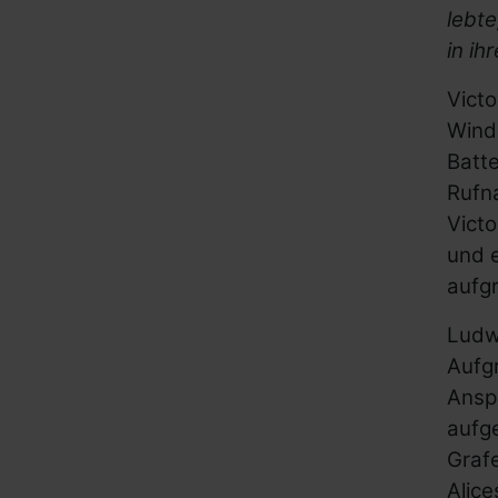
lebte
in ih
Victo
Winds
Batte
Rufn
Victo
und e
aufgr
Ludwi
Aufg
Ansp
aufge
Graf
Alice