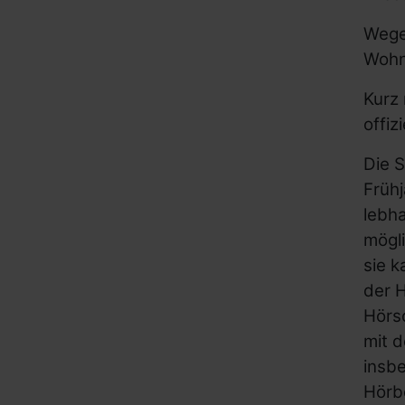
Wege
Wohn
Kurz 
offiz
Die S
Frühj
lebha
mögl
sie k
der 
Hörs
mit d
insbe
Hörbe