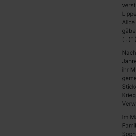
verst
Lipp
Alice
gäbe
(…)“ 
Nach 
Jahre
ihr M
gemei
Stick
Krieg
Verw
Im M
Famil
Sophi