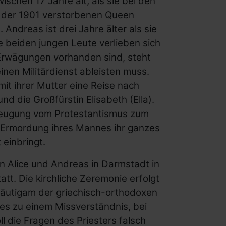
ischen 17 Jahre alt, als sie bei den
 der 1901 verstorbenen Queen
Andreas ist drei Jahre älter als sie
e beiden jungen Leute verlieben sich
Erwä­gungen vorhanden sind, steht
inen Militärdienst ableisten muss.
it ihrer Mutter eine Reise nach
d die Großfürstin Elisabeth (Ella).
erzeugung vom Protestantismus zum
 Ermordung ihres Mannes ihr ganzes
 einbringt.
n Alice und Andreas in Darmstadt in
t. Die kirchliche Zeremonie erfolgt
räutigam der griechisch-orthodoxen
es zu einem Missverständnis, bei
ll die Fragen des Priesters falsch