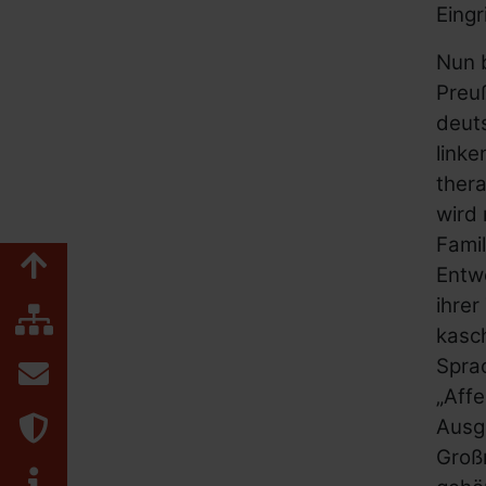
Eingr
Nun b
Preu
deuts
linke
thera
wird 
Famil
Zum Seitenanfang
Entwe
ihrer
Inhaltsübersicht
kasch
Spra
Kontakt
„Affe
Datenschutz
Ausgl
Großm
Impressum