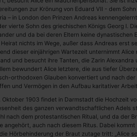
t, besucht Alice ein Mädchenpensionat. Sie ist inzw
ereitungen zur Krönung von Eduard VII - dem Sohn
ria – in London den Prinzen Andreas kennengelernt. 
er vierte Sohn des griechischen Königs Georg I. Di
ander und da bei deren Eltern keine dynastischen 
 Heirat nichts im Wege, außer dass Andreas erst se
nd dieser einjährigen Wartezeit unternimmt Alice m
and und besucht ihre Tanten, die Zarin Alexandra un
llem bewundert Alice letztere, die aus tiefer Üb
isch-orthodoxen Glauben konvertiert und nach der
fen und Vermögen in den Aufbau karitativer Arbeit
 Oktober 1903 findet in Darmstadt die Hochzeit vo
enheit des ganzen verwandtschaftlichen Adels stat
hl nach dem protestantischen Ritual, und da der B
he angehört, auch nach diesem Ritus. Dabei kommt 
ie Hörbehinderung der Braut zutage tritt: „Alice so