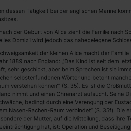
n dessen Tätigkeit bei der englischen Marine kom
sitzes.
nach der Geburt von Alice zieht die Familie nach S
ielles Domizil wird jedoch das nahegelegene Schlos
chweigsamkeit der kleinen Alice macht der Familie 
ahr 1889 nach England: „‘Das Kind ist seit dem let
ft, sehr geschickt, aber beim Sprechen ist sie imme
ichen selbsterfundenen Wörter und betont manche
aum verstehen können‘“ (S. 35). Es ist die Großmutte
Hand nimmt und einen Ohrenarzt aufsucht. Seine D
chwäche, bedingt durch eine Verengung der Eustac
em Nasen-Rachen-Raum verbindet“ (S. 35f). Die ers
sondere der Mutter, auf die Mitteilung, dass ihre T
einträchtigung hat, ist: Operation und Beseitigung