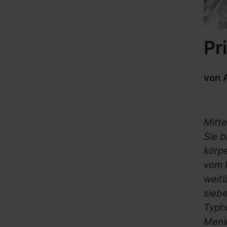
Pr
von 
Mitte
Sie 
körpe
vom 
weitl
siebe
Typhu
Menin