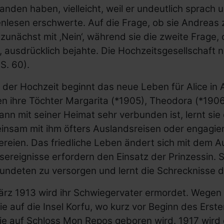
anden haben, vielleicht, weil er undeutlich sprach 
enlesen erschwerte. Auf die Frage, ob sie Andrea
 zunächst mit ‚Nein‘, während sie die zweite Frage, 
, ausdrücklich bejahte. Die Hochzeitsgesellschaft
(S. 60).
der Hochzeit beginnt das neue Leben für Alice in A
n ihre Töchter Margarita (*1905), Theodora (*1906)
ann mit seiner Heimat sehr verbunden ist, lernt si
nsam mit ihm öfters Auslandsreisen oder engagiert 
ereien. Das friedliche Leben ändert sich mit dem 
sereignisse erfordern den Einsatz der Prinzessin. Si
undeten zu versorgen und lernt die Schrecknisse d
ärz 1913 wird ihr Schwiegervater ermordet. Wegen
ie auf die Insel Korfu, wo kurz vor Beginn des Erste
e auf Schloss Mon Repos geboren wird. 1917 wird di