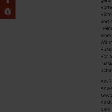
gehör
Vorb
Erklärung zur Barrierefreiheit
Victo
und d
inein
einer
Währe
Russl
Vor a
russ
Schaf
Am 7.
Anwes
sowo
Kirc
dem d