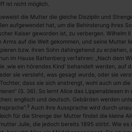
iff ist nicht möglich.
eweist die Mutter die gleiche Disziplin und Strenge
ßen aufgewendet hat, um die Behinderung ihres So
cher Kaiser geworden ist, zu verbergen. Wilhelm II
n Arms auf die Welt gekommen, und seine Mutter l
pieren bzw. ihren Sohn dahingehend zu erziehen, d
nun im Hause Battenberg verfahren: „Nach dem Will
ie ‚wie ein hörendes Kind‘ behandelt werden, auf d
der sie versteht, was gesagt wurde, oder sie verste
 Tochter, dass sie sich anstrengt, wohl auch um di
ieren“ (S. 36). So lernt Alice das Lippenablesen 
chen: englisch und deutsch. Gebärden werden unter
3
nsprache“.
Auch ihre Aussprache wird durch unau
eich für die Strenge der Mutter findet die kleine Al
utter Julie, die jedoch bereits 1895 stirbt. Wie e