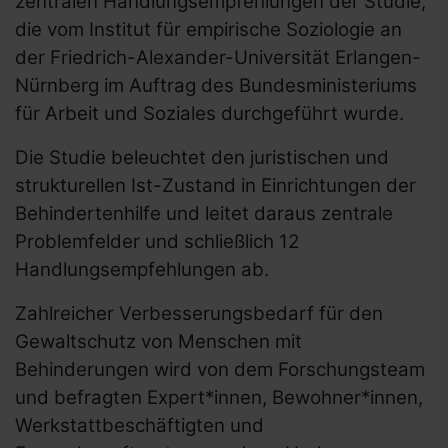
zentralen Handlungsempfehlungen der Studie,
behinderte Frauen
die vom Institut für empirische Soziologie an
Links für Lesben und LSBTIQ* mit
der Friedrich-Alexander-Universität Erlangen-
Behinderung
Nürnberg im Auftrag des Bundesministeriums
für Arbeit und Soziales durchgeführt wurde.
Links für Mädchen mit Behinderung
Bundesweite Organisationen für
Die Studie beleuchtet den juristischen und
Menschen mit Behinderung
strukturellen Ist-Zustand in Einrichtungen der
Behindertenhilfe und leitet daraus zentrale
Bundesweite Frauenorganisationen
Problemfelder und schließlich 12
Bundesministerien und mehr
Handlungsempfehlungen ab.
Internationale Links
Zahlreicher Verbesserungsbedarf für den
Gewaltschutz von Menschen mit
Behinderungen wird von dem Forschungsteam
und befragten Expert*innen, Bewohner*innen,
Werkstattbeschäftigten und