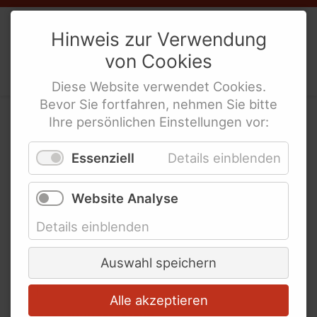
Ableismus
Weibernetz
e.V.
Eine umfassende
Hinweis zur Verwendung
Gewaltschutzstrategie jetzt
von
Cookies
Politische Interes­sen­ver­tre­tung
Armut in einem der reichsten
behinderte Frauen
Diese
Website
verwendet
Cookies
.
Länder der Welt
Bevor Sie fortfahren, nehmen Sie bitte
Berühmte behinderte Frauen
Ihre persönlichen Einstellungen vor:
Neue Studie:
Broschüren und mehr
Essenziell
Details einblenden
Gewaltschutzstrukturen
für Menschen mit
Website Analyse
Über uns
Behinderungen
Details einblenden
Unser Verein
Auswahl speichern
Ziele & Aufgaben
Alle akzeptieren
Transparenz