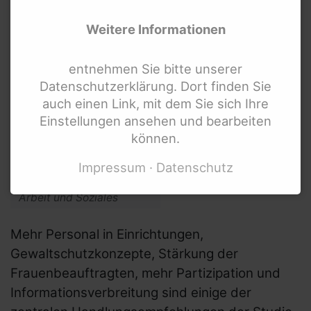
Tätigkeitsberichte und
Mittelherkunft
Weitere Informationen
Unsere Angebote
entnehmen Sie bitte unserer
Unsere Projekte
Datenschutzerklärung. Dort finden Sie
auch einen Link, mit dem Sie sich Ihre
Unser Team
Einstellungen ansehen und bearbeiten
Mitgliedschaften
können.
Social Media Netiquette
Foto:
Impressum
Datenschutz
Erklärung zur Barrierefreiheit
Bundesministerium für
Arbeit und Soziales
Mehr Personal in Einrichtungen,
Gewaltschutzkonzepte, Stärkung der
Links und Adressen
Frauenbeauftragten, mehr Partizipation und
Netzwerke und
Informationsverbreitung sind einige der
Koordinierungsstellen für