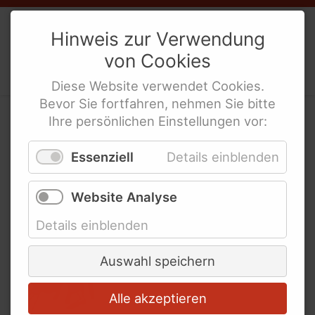
Weibernetz
e.V.
Hinweis zur Verwendung
von
Cookies
Politische Interessen-Ver­tre­tung
behinderte Frauen
Diese
Website
verwendet
Cookies
.
Bevor Sie fortfahren, nehmen Sie bitte
Ihre persönlichen Einstellungen vor:
Neu bei uns: berühmte
Essenziell
Details einblenden
behinderte Frauen
Website Analyse
Details einblenden
Auswahl speichern
Alle akzeptieren