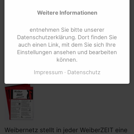
Es gibt viele berühmte Frauen, die auch
Weitere Informationen
eine Behinderung haben.
Die Frauen sind berühmt, weil sie Bücher
entnehmen Sie bitte unserer
geschrieben haben.
Datenschutzerklärung. Dort finden Sie
auch einen Link, mit dem Sie sich Ihre
Oder weil sie Musik machen, die viele von
Einstellungen ansehen und bearbeiten
uns kennen.
können.
Oder weil sie eine bekannte Sportlerin
Impressum
Datenschutz
sind.
Weibernetz stellt in jeder WeiberZEIT eine