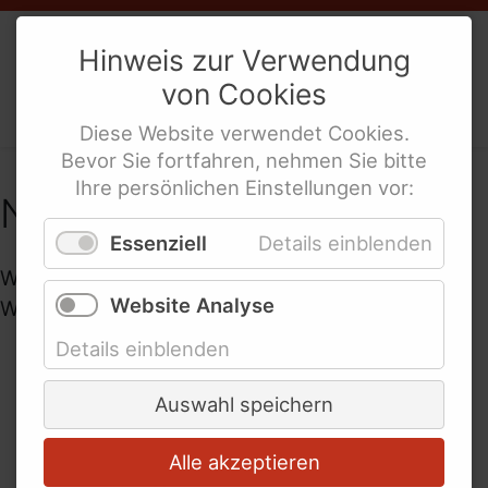
Weibernetz
e.V.
Hinweis zur Verwendung
von
Cookies
Politische Interes­sen­ver­tre­tung
behinderte Frauen
Diese
Website
verwendet
Cookies
.
Bevor Sie fortfahren, nehmen Sie bitte
Ihre persönlichen Einstellungen vor:
Nachrichten
Essenziell
Details einblenden
Wir berichten über aktuelles Geschehen und
Website Analyse
Weibernetz-Aktivitäten
Details einblenden
2023
Auswahl speichern
05.
Mai.
2023
Alle akzeptieren